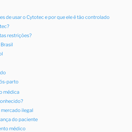
es de usar o Cytotec e por que ele é tão controlado
tec?
tas restrições?
Brasil
ol
ido
ós-parto
ão médica
 conhecido?
 mercado ilegal
rança do paciente
ento médico