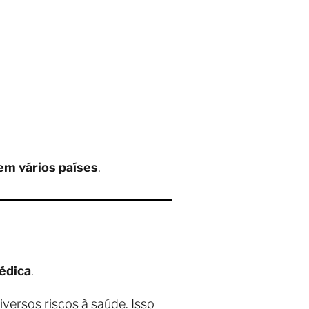
 em vários países
.
édica
.
ersos riscos à saúde. Isso